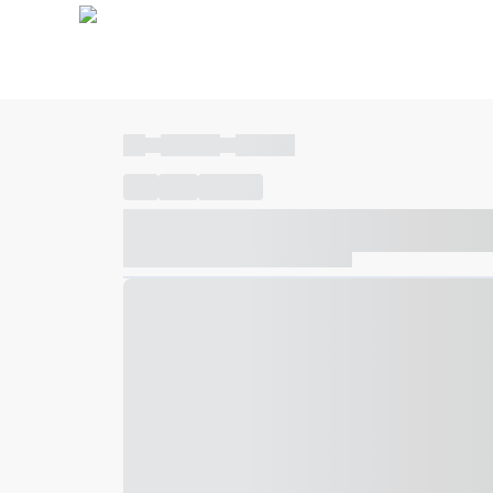
----
----- -----
----- -----
----
-----
---- ------
----- ----- -- ------ ---- ---- -- ---
----- ----- -- ------ ----- ----- -- ------