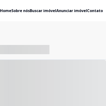
Home
Sobre nós
Buscar imóvel
Anunciar imóvel
Contato
-- ----- ----- --- ------