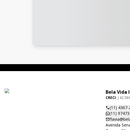
Bela Vida 
CRECI:
J 42.58
(11) 4367-
(11) 97473
flavia@bel
Avenida Sena