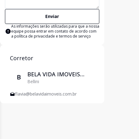
Enviar
As informações serão utilizadas para que a nossa
equipe possa entrar em contato de acordo com
a
política de privacidade e termos de serviço
Corretor
BELA VIDA IMOVEIS
B
Bellini
EIRELI
flavia@belavidaimoveis.com.br