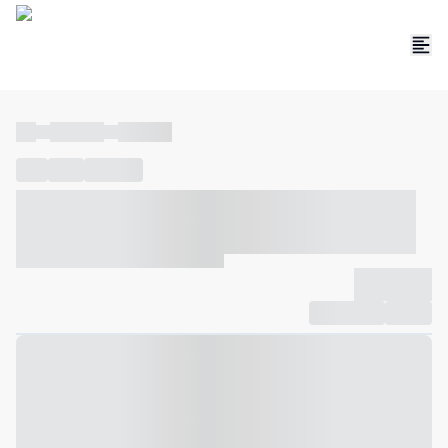
----
----- -----
----- -----
----
-----
---- ------
----- ----- -- ------ ---- ---- -- ----- ----- -----
--- ------
----- ----- -- ------ ----- ----- -- ------
-------------
Compartilhar
Favorito