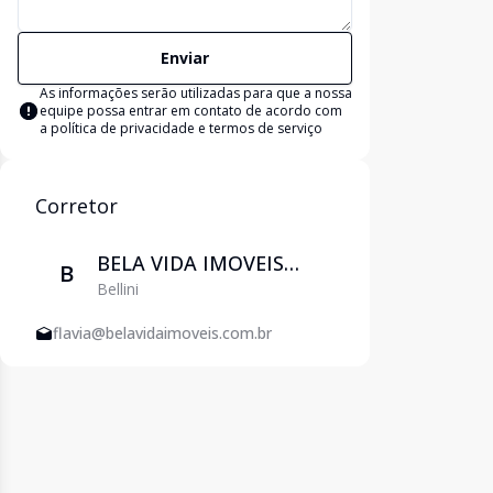
Enviar
As informações serão utilizadas para que a nossa
equipe possa entrar em contato de acordo com
a
política de privacidade e termos de serviço
Corretor
BELA VIDA IMOVEIS
B
Bellini
EIRELI
flavia@belavidaimoveis.com.br