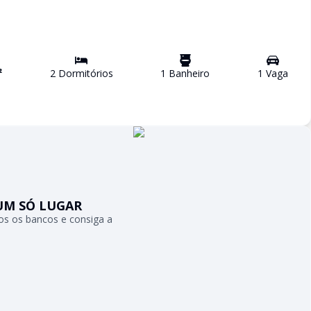
²
2
Dormitório
s
1
Banheiro
1
Vaga
UM SÓ LUGAR
s os bancos e consiga a