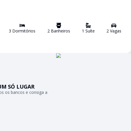
3
Dormitório
s
2
Banheiro
s
1
Suíte
2
Vaga
s
UM SÓ LUGAR
s os bancos e consiga a