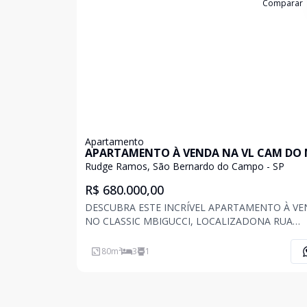
Cód:
202066
Comparar
Apartamento
APARTAMENTO À VENDA NA VL CAM DO
RUDGE RAMOS
Rudge Ramos, São Bernardo do Campo - SP
R$ 680.000,00
DESCUBRA ESTE INCRÍVEL APARTAMENTO À V
NO CLASSIC MBIGUCCI, LOCALIZADONA RUA
ENGENHEIRO ISAAC GARCEZ, VILA CAMINHO D
MAR, RUDGE RAMOS, SÃO BERNARDO DO CAM
80
m²
3
1
COM 80 M² DE ÁREA PRIVADA, ESTE IMÓVEL DI
DE 3 DORMITÓRIOS, SENDO 1 SUÍTE, ALÉM DE 