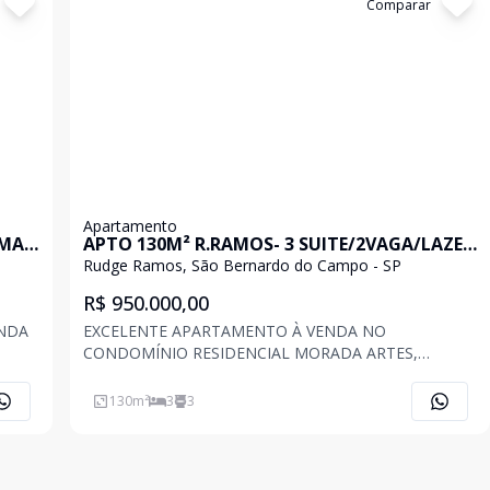
Cód:
202004
Comparar
Apartamento
 MAR
APTO 130M² R.RAMOS- 3 SUITE/2VAGA/LAZER
COMPLETO
Rudge Ramos, São Bernardo do Campo - SP
R$ 950.000,00
ENDA
EXCELENTE APARTAMENTO À VENDA NO
CONDOMÍNIO RESIDENCIAL MORADA ARTES,
O
LOCALIZADO EM RUDGE RAMOS, SÃO BERNARDO
PO.
DO CAMPO, EM UMA REGIÃO VALORIZADA E COM
130
m²
3
3
SPÕE
FÁCIL ACESSO A COMÉRCIOS E SERVIÇOS. COM 130
U
M² DE ÁREA PRIVATIVA, O IMÓVEL CONTA COM 3
SUÍTES, ALÉM