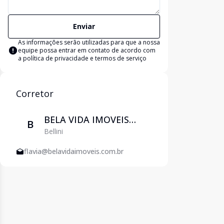
Enviar
As informações serão utilizadas para que a nossa
equipe possa entrar em contato de acordo com
a
política de privacidade e termos de serviço
Corretor
BELA VIDA IMOVEIS
B
Bellini
EIRELI
flavia@belavidaimoveis.com.br