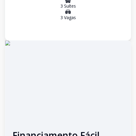
3
Suíte
s
3
Vaga
s
Financiamento Fácil