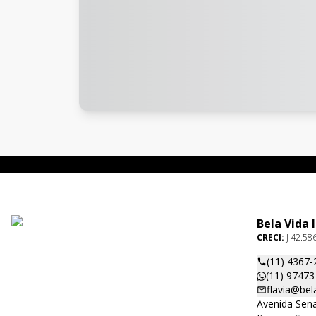
Bela Vida 
CRECI:
J 42.58
(11) 4367-
(11) 97473
flavia@bel
Avenida Sena