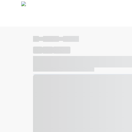
----
----- -----
----- -----
----
-----
---- ------
----- ----- -- ------ ---- ---- -- ---
----- ----- -- ------ ----- ----- -- ------