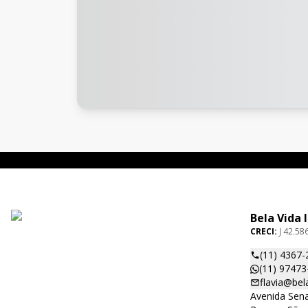
Bela Vida 
CRECI:
J 42.58
(11) 4367-
(11) 97473
flavia@bel
Avenida Sena