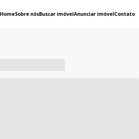
Home
Sobre nós
Buscar imóvel
Anunciar imóvel
Contato
-- ----- ----- --- ------