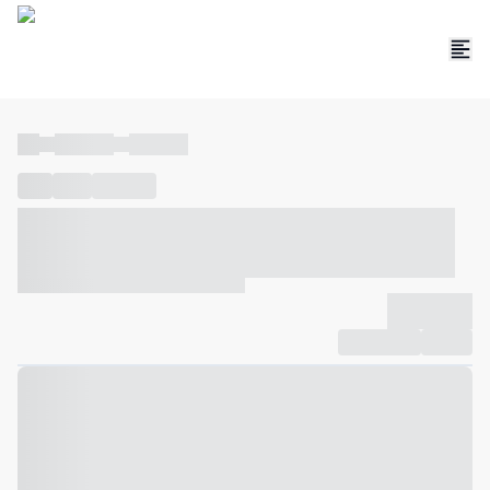
----
----- -----
----- -----
----
-----
---- ------
----- ----- -- ------ ---- ---- -- ----- ----- -----
--- ------
----- ----- -- ------ ----- ----- -- ------
-------------
Compartilhar
Favorito