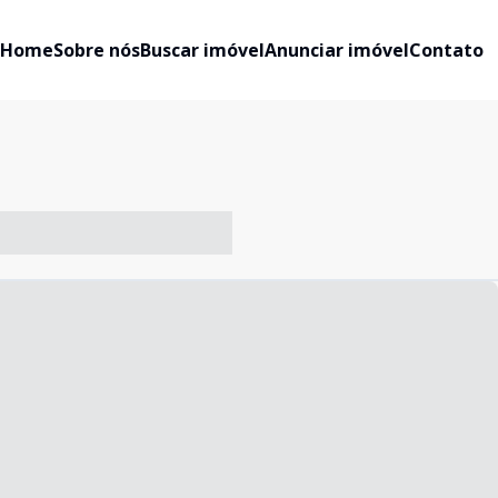
Home
Sobre nós
Buscar imóvel
Anunciar imóvel
Contato
-- ----- ----- --- ------