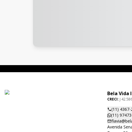
Bela Vida 
CRECI:
J 42.58
(11) 4367-
(11) 97473
flavia@bel
Avenida Sena