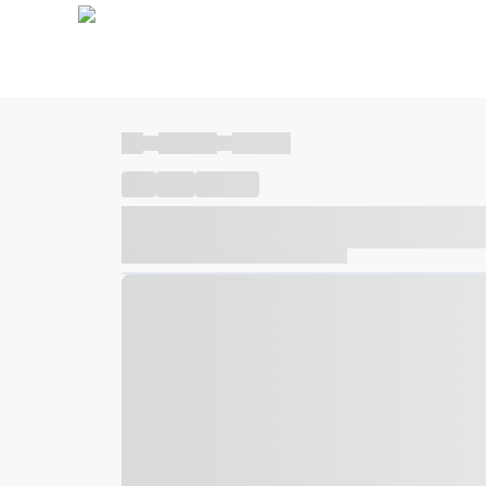
----
----- -----
----- -----
----
-----
---- ------
----- ----- -- ------ ---- ---- -- ---
----- ----- -- ------ ----- ----- -- ------