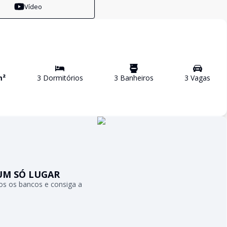
Vídeo
m²
3
Dormitório
s
3
Banheiro
s
3
Vaga
s
UM SÓ LUGAR
s os bancos e consiga a