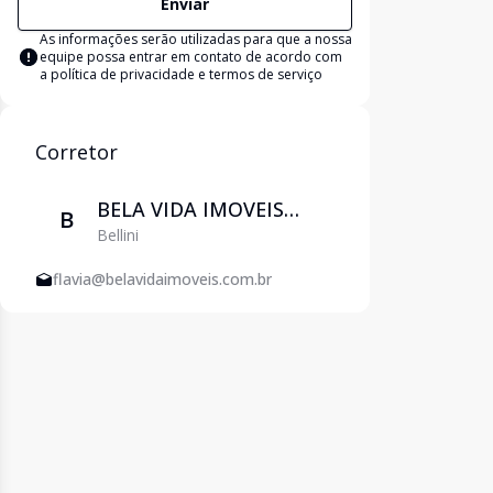
Enviar
As informações serão utilizadas para que a nossa
equipe possa entrar em contato de acordo com
a
política de privacidade e termos de serviço
Corretor
BELA VIDA IMOVEIS
B
Bellini
EIRELI
flavia@belavidaimoveis.com.br