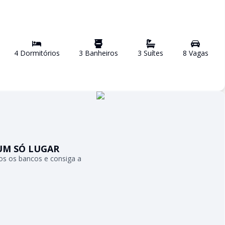
4
Dormitório
s
3
Banheiro
s
3
Suíte
s
8
Vaga
s
UM SÓ LUGAR
s os bancos e consiga a