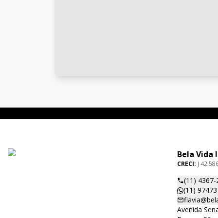
Bela Vida 
CRECI:
J 42.58
(11) 4367-
(11) 97473
flavia@bel
Avenida Sena