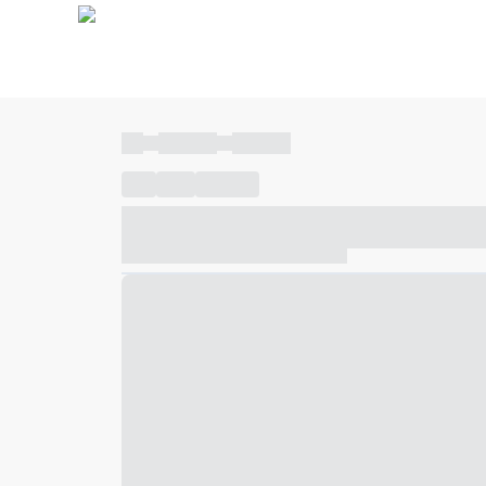
----
----- -----
----- -----
----
-----
---- ------
----- ----- -- ------ ---- ---- -- ---
----- ----- -- ------ ----- ----- -- ------