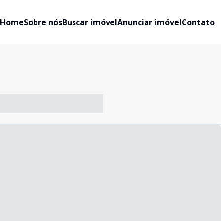
Home
Sobre nós
Buscar imóvel
Anunciar imóvel
Contato
-- ----- ----- --- ------