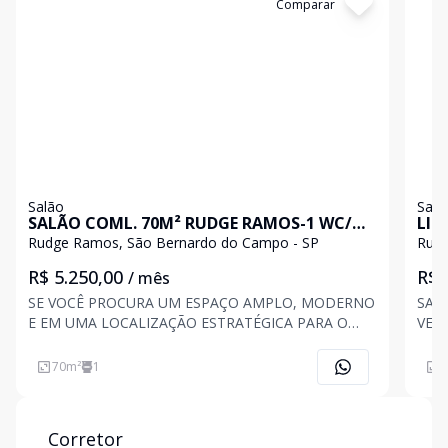
Cód:
202049
Comparar
Có
Salão
Salã
SALÃO COML. 70M² RUDGE RAMOS-1 WC/
AR CONDICIONADO
Rudge Ramos, São Bernardo do Campo - SP
Rudg
R$ 5.250,00
R$ 
/ mês
SE VOCÊ PROCURA UM ESPAÇO AMPLO, MODERNO
SAL
E EM UMA LOCALIZAÇÃO ESTRATÉGICA PARA O
VER
SEU NEGÓCIO, ESTE SALÃO COMERCIAL É UMA
CAMPO. EXCELENTE OPOR
EXCELENTE OPORTUNIDADE. LOCALIZADO EM
NEGÓCIO! SALÃO C
70
m²
1
3
RUDGE RAMOS, UM DOS BAIRROS MAIS
UMA
TRADICIONAIS E MOVIMENTADOS DE SÃO
BER
BERNARDO DO CAMPO, O IMÓV
PES
Corretor