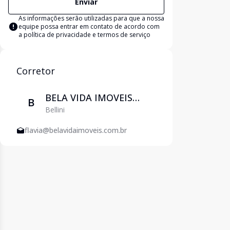
Enviar
As informações serão utilizadas para que a nossa
equipe possa entrar em contato de acordo com
a
política de privacidade e termos de serviço
Corretor
BELA VIDA IMOVEIS
B
Bellini
EIRELI
flavia@belavidaimoveis.com.br