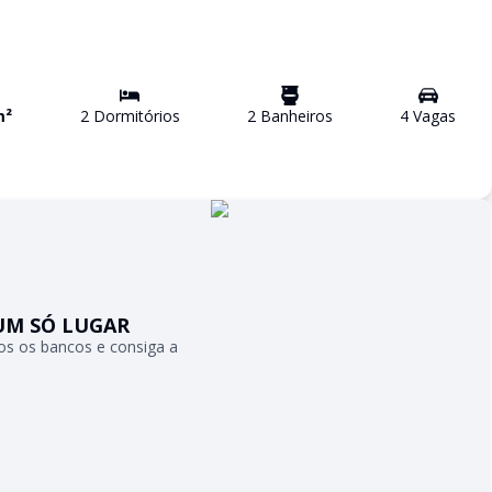
m²
2
Dormitório
s
2
Banheiro
s
4
Vaga
s
UM SÓ LUGAR
s os bancos e consiga a