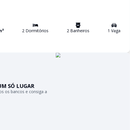
m²
2
Dormitório
s
2
Banheiro
s
1
Vaga
UM SÓ LUGAR
s os bancos e consiga a