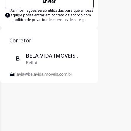
Enviar
As informações serão utilizadas para que a nossa
equipe possa entrar em contato de acordo com
a
política de privacidade e termos de serviço
Corretor
BELA VIDA IMOVEIS
B
Bellini
EIRELI
flavia@belavidaimoveis.com.br