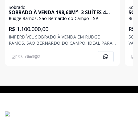
Sobrado
Sob
SOBRADO À VENDA 198,60M²- 3 SUÍTES 4
SOBRA
VGS- R. RAMOS
VA
Rudge Ramos, São Bernardo do Campo - SP
Rudg
R$ 1.100.000,00
R$ 
IMPERDÍVEL SOBRADO À VENDA EM RUDGE
SOB
RAMOS, SÃO BERNARDO DO CAMPO, IDEAL PARA
VAG
FAMÍLIAS QUE BUSCAM ESPAÇO, CONFORTO E
QUE 
ÁREA DE LAZER COMPLETA. COM 198,60 M² DE
SOB
198
m²
3
2
2
ÁREA PRIVATIVA, O IMÓVEL OFERECE AMBIENTES
FON
AMPLOS, BEM DISTRIBUÍDOS E PRONTOS PARA
BER
MORAR. SÃ
VAL